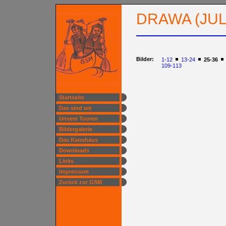
DRAWA (JULI
Bilder:
1-12
13-24
25-36
109-113
Startseite
Das sind wir
Unsere Touren
Bildergalerie
Das Kanuhaus
Downloads
Links
Impressum
Zurück zur GSM