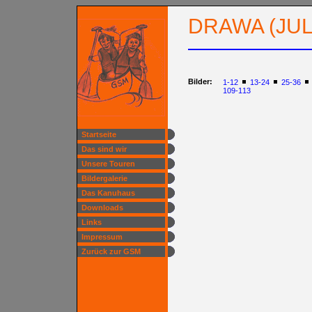
DRAWA (JULI
Bilder:
1-12
13-24
25-36
109-113
Startseite
Das sind wir
Unsere Touren
Bildergalerie
Das Kanuhaus
Downloads
Links
Impressum
Zurück zur GSM