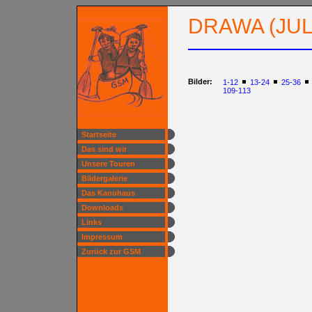
DRAWA (JULI
Bilder:
1-12
13-24
25-36
109-113
Startseite
Das sind wir
Unsere Touren
Bildergalerie
Das Kanuhaus
Downloads
Links
Impressum
Zurück zur GSM