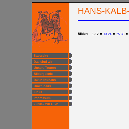
HANS-KALB-
Bilder:
1-12
13-24
25-36
Startseite
Das sind wir
Unsere Touren
Bildergalerie
Das Kanuhaus
Downloads
Links
Impressum
Zurück zur GSM