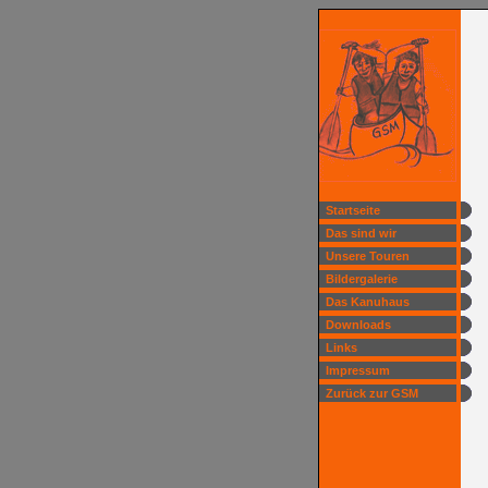
Startseite
Das sind wir
Unsere Touren
Bildergalerie
Das Kanuhaus
Downloads
Links
Impressum
Zurück zur GSM